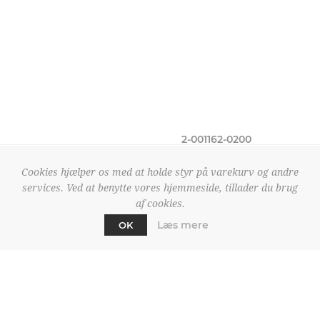
2-001162-0200
Legero Tanro 5.0
999,95 DKK
Cookies hjælper os med at holde styr på varekurv og andre
services. Ved at benytte vores hjemmeside, tillader du brug
af cookies.
Læs mere
OK