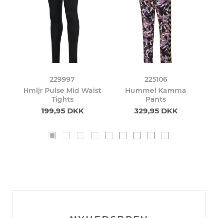
229997
225106
o
Hmljr Pulse Mid Waist
Hummel Kamma
Tights
Pants
199,95 DKK
329,95 DKK