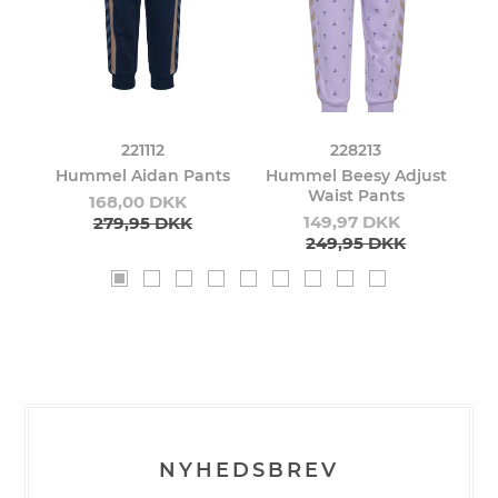
221112
228213
Hummel Aidan Pants
Hummel Beesy Adjust
H
Waist Pants
168,00 DKK
149,97 DKK
279,95 DKK
249,95 DKK
NYHEDSBREV