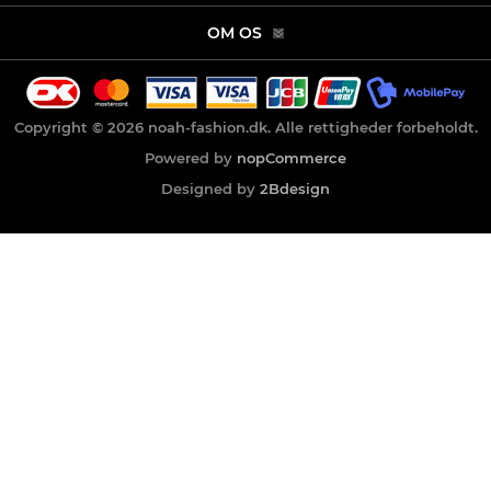
OM OS
Copyright © 2026 noah-fashion.dk. Alle rettigheder forbeholdt.
Powered by
nopCommerce
Designed by
2Bdesign